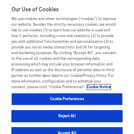
Kirjaudu sisään
Luo uusi RochePRO-käyttäjätili
Our Use of Cookies
We use cookies and other technologies (“cookies”) to improve
our website. Besides the strictly necessary cookies, we would
like to use cookies (1) to learn how our website is used and
how it performs, including cross-site statistics, (2) to provide
you with additional functionalities and personalisation (3) to
provide you social media interactions and (4) for targeting
Lääkeinformaatio
and marketing purposes. By clicking “Accept All”, you consent
to the use of all cookies and the corresponding data
processing which may include your browser-information and
IP-address as well as the disclosure of personal data to third
parties as further described in our Cookie/Privacy Policy. For
Tarvitsetko tietoa liittyen Rochen tuotteeseen tai
more information, configuration and to withdraw your
palveluun?
consent, please click “Cookie Preferences”.
Cookie Notice
Cookie Preferences
Reject All
Accept All